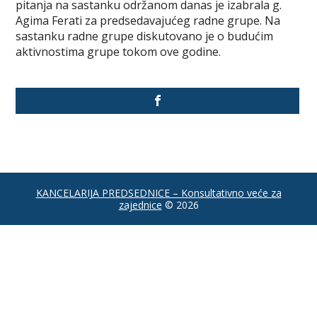
pitanja na sastanku održanom danas je izabrala g.
Agima Ferati za predsedavajućeg radne grupe. Na
sastanku radne grupe diskutovano je o budućim
aktivnostima grupe tokom ove godine.
KANCELARIJA PREDSEDNICE – Konsultativno veće za
zajednice
© 2026