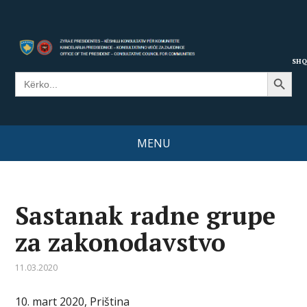
SHQ
Search Button
Search
for:
MENU
Sastanak radne grupe
za zakonodavstvo
11.03.2020
10. mart 2020, Priština