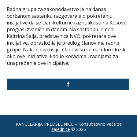
Radna grupa za zakonodavstvo je na danas
održanom sastanku razgovarala o pokretanju
inicijative da se Dan kulturne raznolikosti na Kosovu
proglasi zvaničnim danom. Na sastanku je gđa.
Kaltrina Šalja, predstavnica NVO, pokretača ove
inicijative, obrazložila je predlog članovima radne
grupe. Nakon diskusije, članovi su se načelno složili
oko ove inicijative, kao io koracima i radnjama za
unapređenje ove inicijative.
KANCELARIJA PREDSEDNICE – Konsultativno veće za
zajednice
© 2026