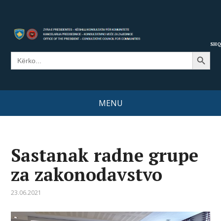
SHQ
Search Button
Search
for:
MENU
Sastanak radne grupe
za zakonodavstvo
23.06.2021