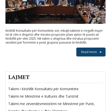
Këshilli Konsultativ për Komunitete sot, mbajti takimin e rregullt mujor
në të cilin e shqyrtoi dhe miratoi propozim plani vjetor të punës së
Këshillit për vitin 2025. Në takim u shqyrtua dhe miratua propozimi
vendimi për formimin e pesë grupeve punuese të Këshillit.
Read more
LAJMET
Takimi i Këshillit Konsultativ për Komunitete
Takimi në Ministrinë e Kulturës dhe Turizmit
Takimi me zëvendësministërin në Ministrinë për Punë,