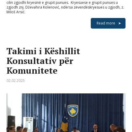
cilin zgjodhi kryesinë e grupit punues. Kryesuese e grupit punues u
zgjodh znj. Dževahira Kolenović, ndërsa zëvendëskryesues u zgjodh, z.
Miloš Arsić.
Read more
Takimi i Këshillit
Konsultativ për
Komunitete
02.02.2025