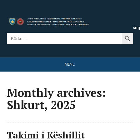
SHQ
Search Button
Search
for:
MENU
Monthly archives:
Shkurt, 2025
Takimi i Këshillit