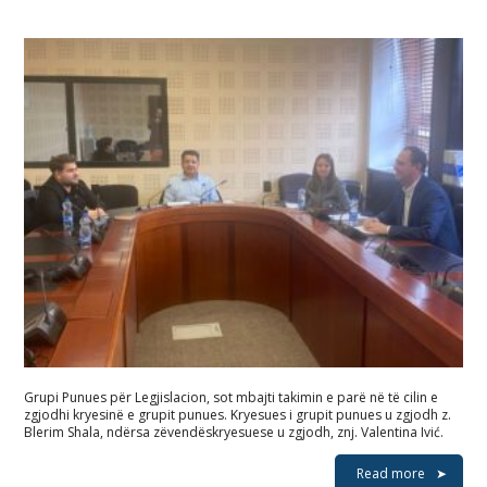
Grupi Punues për Legjislacion, sot mbajti takimin e parë në të cilin e
zgjodhi kryesinë e grupit punues. Kryesues i grupit punues u zgjodh z.
Blerim Shala, ndërsa zëvendëskryesuese u zgjodh, znj. Valentina Ivić.
Read more