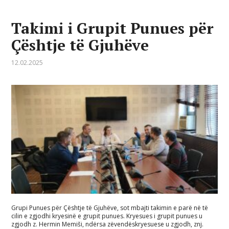
Takimi i Grupit Punues për
Çështje të Gjuhëve
12.02.2025
Grupi Punues për Çështje të Gjuhëve, sot mbajti takimin e parë në të
cilin e zgjodhi kryesinë e grupit punues. Kryesues i grupit punues u
zgjodh z. Hermin Memiši, ndërsa zëvendëskryesuese u zgjodh, znj.