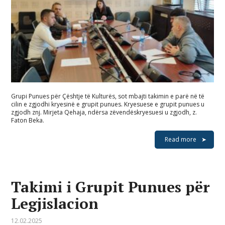
Grupi Punues për Çështje të Kulturës, sot mbajti takimin e parë në të
cilin e zgjodhi kryesinë e grupit punues. Kryesuese e grupit punues u
zgjodh znj. Mirjeta Qehaja, ndërsa zëvendëskryesuesi u zgjodh, z.
Faton Beka.
Read more
Takimi i Grupit Punues për
Legjislacion
12.02.2025