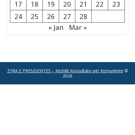
17
18
19
20
21
22
23
24
25
26
27
28
« Jan
Mar »
ZYRA E PRESIDENTES – Këshilli Konsultativ për Komunitete
©
2026