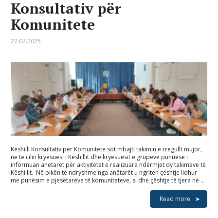
Konsultativ për
Komunitete
27.02.2025
Këshilli Konsultativ për Komunitete sot mbajti takimin e rregullt mujor,
në të cilin kryesuesi i Këshillit dhe kryesuesit e grupeve punuese i
informuan anëtarët për aktivitetet e realizuara ndërmjet dy takimeve të
Këshillit. Në pikën të ndryshme nga anëtarët u ngritën çështje lidhur
me punësim e pjesëtarëve të komuniteteve, si dhe çështje të tjera në …
Read more