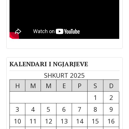
KALENDARI I NGJARJEVE
SHKURT 2025
H
M
M
E
P
S
D
1
2
3
4
5
6
7
8
9
10
11
12
13
14
15
16