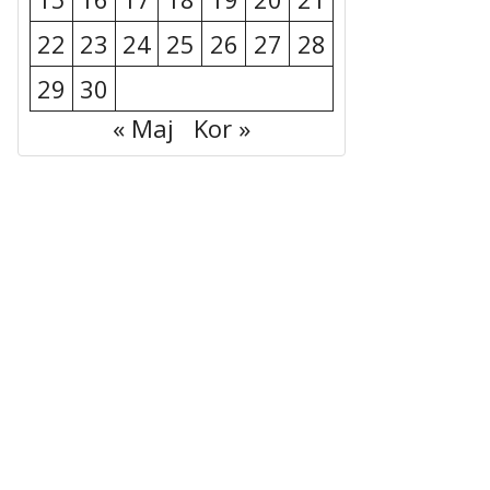
22
23
24
25
26
27
28
29
30
« Maj
Kor »