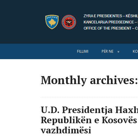
FILLIMI
PËR NE
KO
Monthly archives:
U.D. Presidentja Haxh
Republikën e Kosovës
vazhdimësi