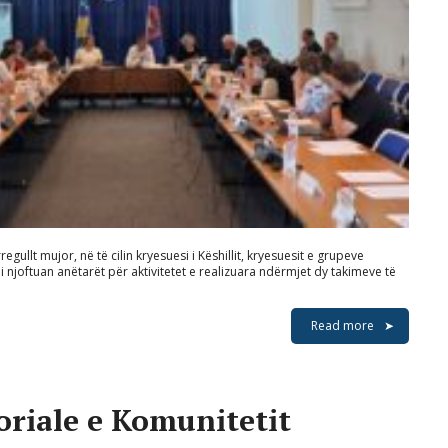
egullt mujor, në të cilin kryesuesi i Këshillit, kryesuesit e grupeve
i njoftuan anëtarët për aktivitetet e realizuara ndërmjet dy takimeve të
Read more
riale e Komunitetit