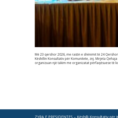
Më 23 qershor 2026, me rastin e shënimit të 24 Qershorit
Këshillin Konsultativ për Komunitete, znj. Mirjeta Qehaja 
organizuan një takim me organizatat përfaqësuese të ko
ZYRA E PRESIDENTES – Këshilli Konsultativ për