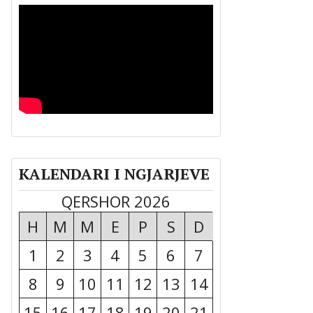
KALENDARI I NGJARJEVE
QERSHOR 2026
H
M
M
E
P
S
D
1
2
3
4
5
6
7
8
9
10
11
12
13
14
15
16
17
18
19
20
21