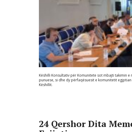
Këshilli Konsultativ për Komunitete sot mbajti takimin e rr
punuese, si dhe dy përfaqësuesit e komunitetit egjptian 
Këshillit.
24 Qershor Dita Memo