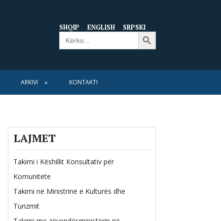
SHQIP
ENGLISH
SRPSKI
Search Button
Search
for:
ARKIVI
KONTAKTI
LAJMET
Takimi i Këshillit Konsultativ për
Komunitete
Takimi në Ministrinë e Kulturës dhe
Turizmit
Takimi me zëvendësministërin në