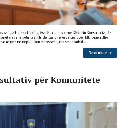
sovës, Albulena Haxhiu, është takuar sot me Këshillin Konsultativ për
anëtarëve të këtij Këshilli, derisa iu referua Ligjit për Mbrojtjen dhe
ve të tyre në Republikën e Kosovës, tha se Republika …
Read more
nsultativ për Komunitete