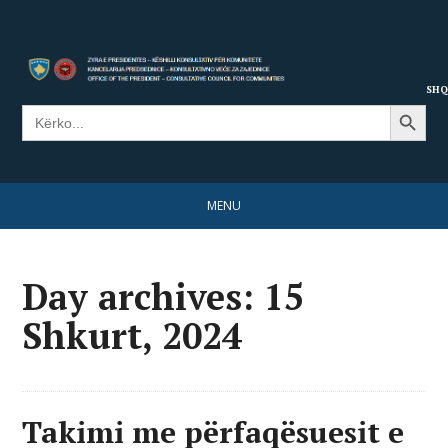
SHQ
Search Button
Search
for:
MENU
Day archives: 15
Shkurt, 2024
Takimi me përfaqësuesit e