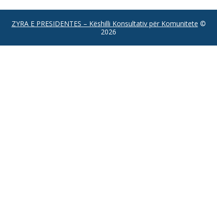
ZYRA E PRESIDENTES – Këshilli Konsultativ për Komunitete
©
2026