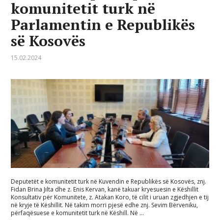
komunitetit turk në
Parlamentin e Republikës
së Kosovës
15.02.2024
Deputetët e komunitetit turk në Kuvendin e Republikës së Kosovës, znj.
Fidan Brina Jılta dhe z. Enis Kervan, kanë takuar kryesuesin e Këshillit
Konsultativ për Komunitete, z. Atakan Koro, të cilit i uruan zgjedhjen e tij
në kryje të Këshillit. Në takim morri pjesë edhe znj. Sevim Bërveniku,
përfaqësuese e komunitetit turk në Këshill. Në …