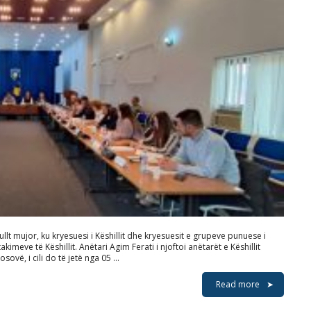
ullt mujor, ku kryesuesi i Këshillit dhe kryesuesit e grupeve punuese i
kimeve të Këshillit. Anëtari Agim Ferati i njoftoi anëtarët e Këshillit
sovë, i cili do të jetë nga 05 …
Read more