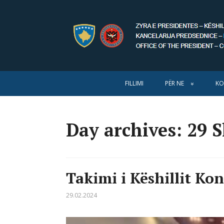
FILLIMI
PËR NE
KO
Day archives: 29 
Takimi i Këshillit Ko
29.02.2024