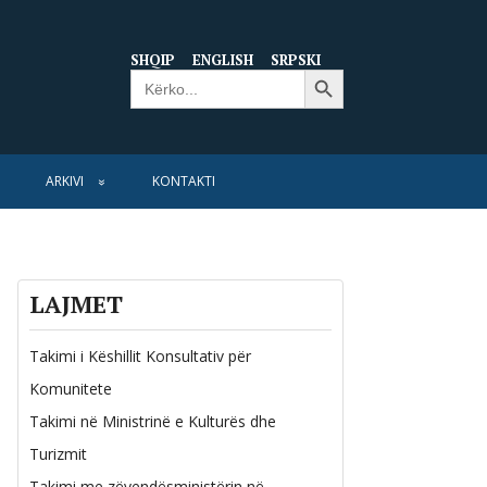
SHQIP
ENGLISH
SRPSKI
Search Button
Search
for:
ARKIVI
KONTAKTI
LAJMET
Takimi i Këshillit Konsultativ për
Komunitete
Takimi në Ministrinë e Kulturës dhe
Turizmit
Takimi me zëvendësministërin në