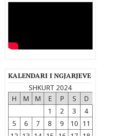
KALENDARI I NGJARJEVE
SHKURT 2024
H
M
M
E
P
S
D
1
2
3
4
5
6
7
8
9
10
11
12
13
14
15
16
17
18