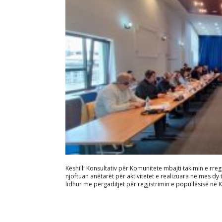
Këshilli Konsultativ për Komunitete mbajti takimin e rreg
njoftuan anëtarët për aktivitetet e realizuara në mes dy ta
lidhur me përgaditjet për regjistrimin e popullësisë në Ko