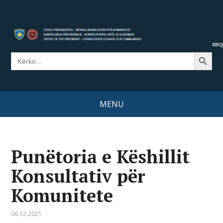
SHQ
Search Button
Search
for:
MENU
Punëtoria e Këshillit
Konsultativ për
Komunitete
06.12.2021