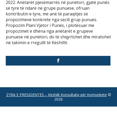
2022. Anëtarët pjesëmarrës në punëtori, gjatë punës
së tyre të ndarë në grupe punuese, ofruan
kontributin e tyre, me anë të paraqitjes së
propozimeve konkrete nga secili grup punues.
Propozim Plani Vjetor i Punës, i plotësuar me
propozimet e dhëna nga anëtarët e grupeve
punuese në punëtori, do të shqyrtohet dhe miratohet
në takimin e rregullt të Këshillit.
ZYRA E PRESIDENTES – Këshilli Konsultativ për Komunitete
©
2026