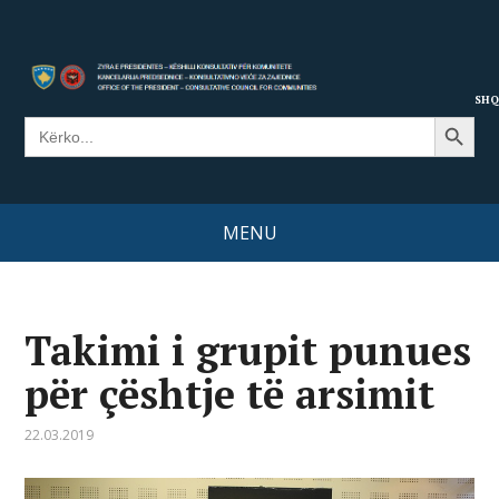
SHQ
Search Button
Search
for:
MENU
Takimi i grupit punues
për çështje të arsimit
22.03.2019