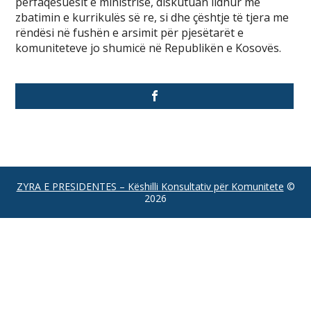
përfaqësuesit e ministrisë, diskutuan lidhur me
zbatimin e kurrikulës së re, si dhe çështje të tjera me
rëndësi në fushën e arsimit për pjesëtarët e
komuniteteve jo shumicë në Republikën e Kosovës.
ZYRA E PRESIDENTES – Këshilli Konsultativ për Komunitete
©
2026