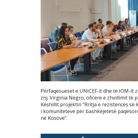
Përfaqësueset e UNICEF-it dhe të IOM-it z
znj. Virginia Negro, oficere e zhvillimit të
Këshillit projektin ‘’Rritja e rezistencës 
i komuniteteve për bashkëjetesë paqësore
në Kosovë’’.