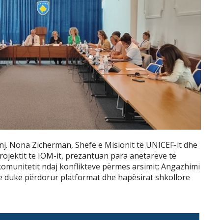
nj. Nona Zicherman, Shefe e Misionit të UNICEF-it dhe
 projektit të IOM-it, prezantuan para anëtarëve të
së komunitetit ndaj konflikteve përmes arsimit: Angazhimi
 duke përdorur platformat dhe hapësirat shkollore