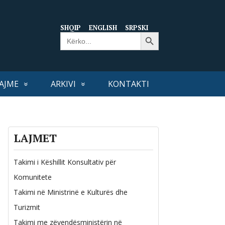
SHQIP
ENGLISH
SRPSKI
Search Button
Search
for:
AJME
ARKIVI
KONTAKTI
LAJMET
Takimi i Këshillit Konsultativ për
Komunitete
Takimi në Ministrinë e Kulturës dhe
Turizmit
Takimi me zëvendësministërin në