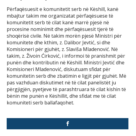
Përfaqësuesit e komunitetit serb në Këshill, kanë
mbajtur takim me organizatat përfaqësuese të
komunitetit serb të cilat kanë marrë pjesë në
procesine nominimit dhe përfaqësuesit tjerë të
shoqërisë civile. Në takim morën pjesë Ministri për
komunitete dhe kthim, z. Dalibor Jevtić, si dhe
Komisioneri për gjuhët, z. Slaviša Mladenović. Në
takim, z. Živoin Ćirković, i informoi të pranishmit për
punën dhe kontributin në Këshill. Ministri Jevtić dhe
Komisioneri Mladenović, diskutuam sfidat për
komunitetin serb dhe zbatimin e ligjit për gjuhët. Më
pas vazhduan diskutimet në të cilat panelistët ju
përgjigjën, pyetjeve të parashtruara të cilat kishin të
bënin me punën e Këshillit, dhe sfidat me të cilat
komuniteti serb ballafaqohet.