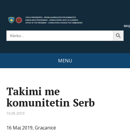
SHQ
Search Button
Search
for:
MENU
Takimi me
komunitetin Serb
16.05.2019
16 Maj 2019, Graçanicë