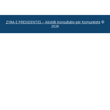
ZYRA E PRESIDENTES – Këshilli Konsultativ për Komunitete
©
2026