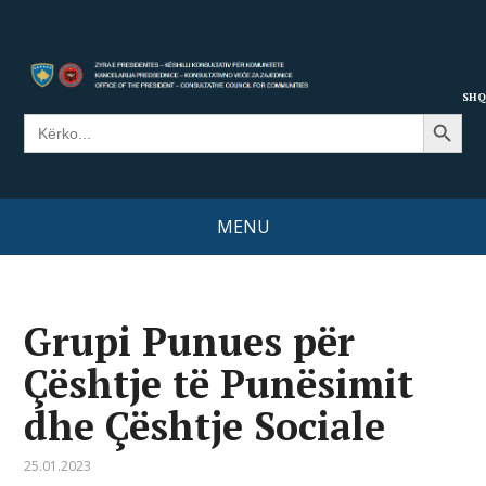
SHQ
Search Button
Search
for:
MENU
Grupi Punues për
Çështje të Punësimit
dhe Çështje Sociale
25.01.2023