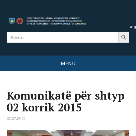
SHQ
Search Button
Search
for:
MENU
Komunikatë për shtyp
02 korrik 2015
02.07.2015