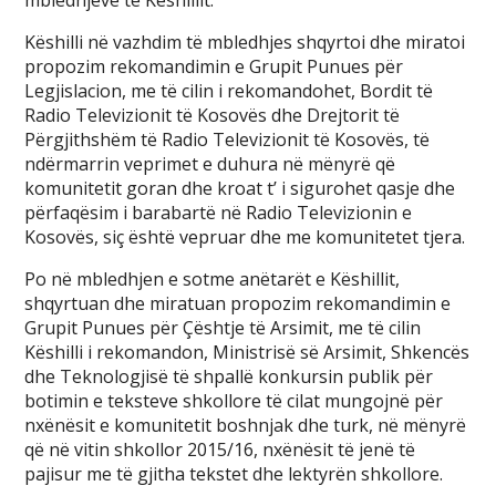
mbledhjeve të Këshillit.
Këshilli në vazhdim të mbledhjes shqyrtoi dhe miratoi
propozim rekomandimin e Grupit Punues për
Legjislacion, me të cilin i rekomandohet, Bordit të
Radio Televizionit të Kosovës dhe Drejtorit të
Përgjithshëm të Radio Televizionit të Kosovës, të
ndërmarrin veprimet e duhura në mënyrë që
komunitetit goran dhe kroat t’ i sigurohet qasje dhe
përfaqësim i barabartë në Radio Televizionin e
Kosovës, siç është vepruar dhe me komunitetet tjera.
Po në mbledhjen e sotme anëtarët e Këshillit,
shqyrtuan dhe miratuan propozim rekomandimin e
Grupit Punues për Çështje të Arsimit, me të cilin
Këshilli i rekomandon, Ministrisë së Arsimit, Shkencës
dhe Teknologjisë të shpallë konkursin publik për
botimin e teksteve shkollore të cilat mungojnë për
nxënësit e komunitetit boshnjak dhe turk, në mënyrë
që në vitin shkollor 2015/16, nxënësit të jenë të
pajisur me të gjitha tekstet dhe lektyrën shkollore.