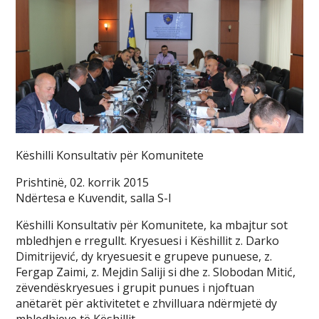
Këshilli Konsultativ për Komunitete
Prishtinë, 02. korrik 2015
Ndërtesa e Kuvendit, salla S-I
Këshilli Konsultativ për Komunitete, ka mbajtur sot
mbledhjen e rregullt. Kryesuesi i Këshillit z. Darko
Dimitrijević, dy kryesuesit e grupeve punuese, z.
Fergap Zaimi, z. Mejdin Saliji si dhe z. Slobodan Mitić,
zëvendëskryesues i grupit punues i njoftuan
anëtarët për aktivitetet e zhvilluara ndërmjetë dy