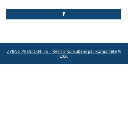
ZYRA E PRESIDENTES – Këshilli Konsultativ për Komunitete
©
2026