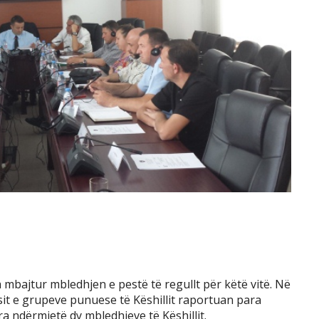
a mbajtur mbledhjen e pestë të regullt për këtë vitë. Në
sit e grupeve punuese të Këshillit raportuan para
ara ndërmjetë dy mbledhjeve të Këshillit.