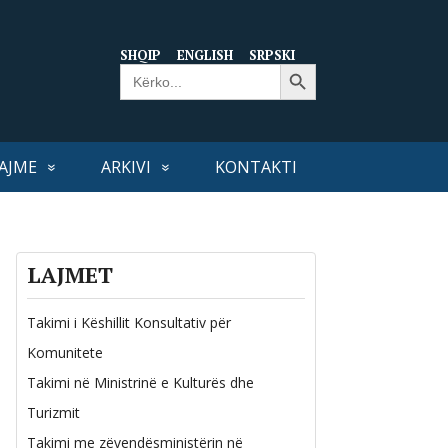
SHQIP
ENGLISH
SRPSKI
Search Button
Search
for:
AJME
ARKIVI
KONTAKTI
LAJMET
Takimi i Këshillit Konsultativ për
Komunitete
Takimi në Ministrinë e Kulturës dhe
Turizmit
Takimi me zëvendësministërin në