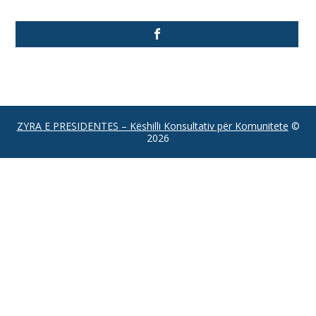
ZYRA E PRESIDENTES – Këshilli Konsultativ për Komunitete
©
2026