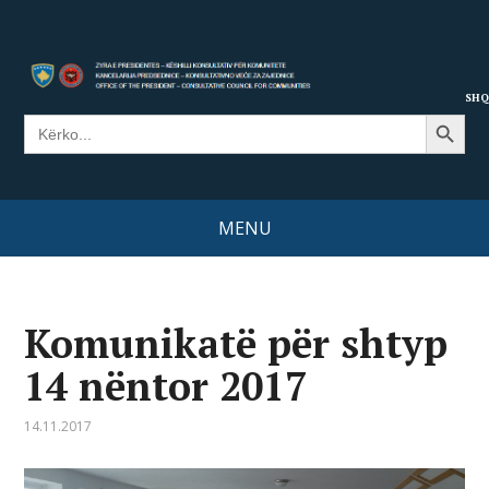
SHQ
Search Button
Search
for:
MENU
Komunikatë për shtyp
14 nëntor 2017
14.11.2017