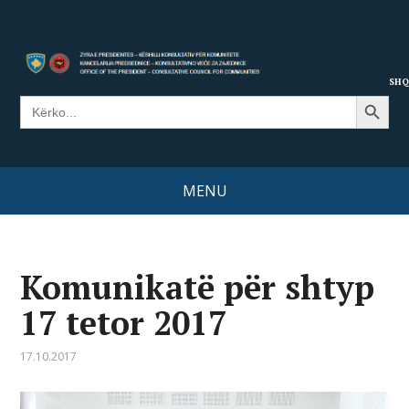
SHQ
Search Button
Search
for:
MENU
Komunikatë për shtyp
17 tetor 2017
17.10.2017