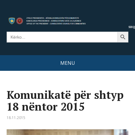
SHQ
Search Button
Search
for:
MENU
Komunikatë për shtyp
18 nëntor 2015
18.11.2015