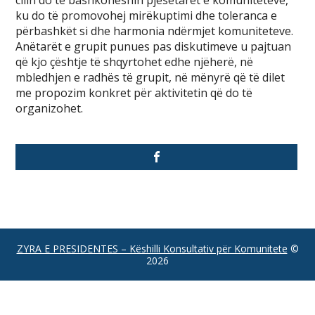
cilin do të bashkoheshin pjesëtarët e komuniteteve,
ku do të promovohej mirëkuptimi dhe toleranca e
përbashkët si dhe harmonia ndërmjet komuniteteve.
Anëtarët e grupit punues pas diskutimeve u pajtuan
që kjo çështje të shqyrtohet edhe njëherë, në
mbledhjen e radhës të grupit, në mënyrë që të dilet
me propozim konkret për aktivitetin që do të
organizohet.
ZYRA E PRESIDENTES – Këshilli Konsultativ për Komunitete
©
2026