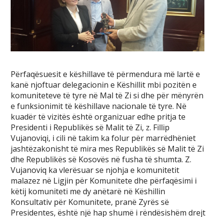
Përfaqësuesit e këshillave të përmendura më lartë e
kanë njoftuar delegacionin e Këshillit mbi pozitën e
komuniteteve të tyre në Mal të Zi si dhe për mënyrën
e funksionimit të këshillave nacionale të tyre. Në
kuadër të vizitës është organizuar edhe pritja te
Presidenti i Republikës së Malit të Zi, z. Fillip
Vujanoviqi, i cili në takim ka folur për marrëdhëniet
jashtëzakonisht të mira mes Republikës së Malit të Zi
dhe Republikës së Kosovës në fusha të shumta. Z.
Vujanoviq ka vlerësuar se njohja e komunitetit
malazez në Ligjin për Komunitete dhe përfaqësimi i
këtij komuniteti me dy anëtarë në Këshillin
Konsultativ për Komunitete, pranë Zyrës së
Presidentes, është një hap shumë i rëndësishëm drejt