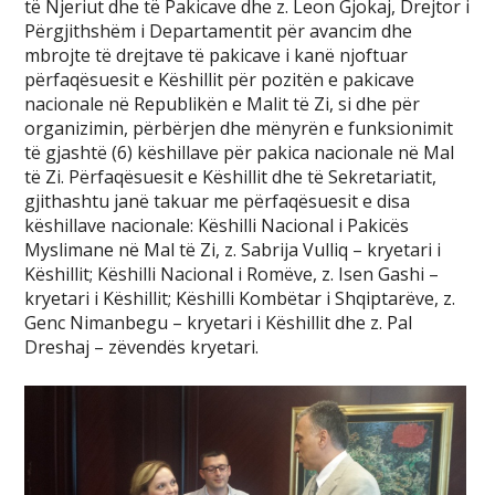
të Njeriut dhe të Pakicave dhe z. Leon Gjokaj, Drejtor i
Përgjithshëm i Departamentit për avancim dhe
mbrojte të drejtave të pakicave i kanë njoftuar
përfaqësuesit e Këshillit për pozitën e pakicave
nacionale në Republikën e Malit të Zi, si dhe për
organizimin, përbërjen dhe mënyrën e funksionimit
të gjashtë (6) këshillave për pakica nacionale në Mal
të Zi. Përfaqësuesit e Këshillit dhe të Sekretariatit,
gjithashtu janë takuar me përfaqësuesit e disa
këshillave nacionale: Këshilli Nacional i Pakicës
Myslimane në Mal të Zi, z. Sabrija Vulliq – kryetari i
Këshillit; Këshilli Nacional i Romëve, z. Isen Gashi –
kryetari i Këshillit; Këshilli Kombëtar i Shqiptarëve, z.
Genc Nimanbegu – kryetari i Këshillit dhe z. Pal
Dreshaj – zëvendës kryetari.