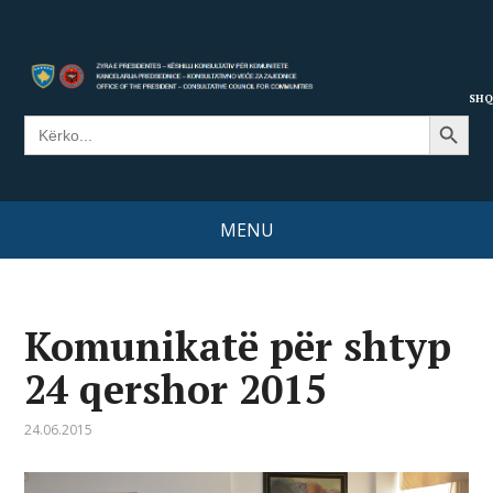
SHQ
Search Button
Search
for:
MENU
Komunikatë për shtyp
24 qershor 2015
24.06.2015