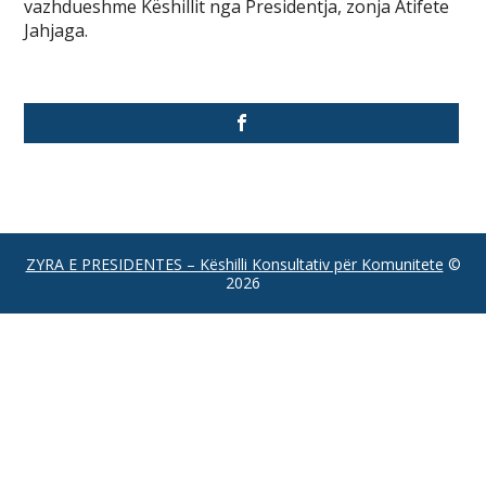
vazhdueshme Këshillit nga Presidentja, zonja Atifete
Jahjaga.
ZYRA E PRESIDENTES – Këshilli Konsultativ për Komunitete
©
2026