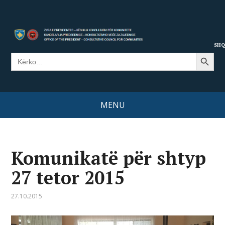
SHQ
Search Button
Search
for:
MENU
Komunikatë për shtyp
27 tetor 2015
27.10.2015