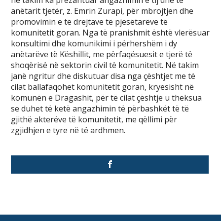
në takim ka prezantuar angazhimin e tij dhe të
anëtarit tjetër, z. Emrin Zurapi, për mbrojtjen dhe
promovimin e të drejtave të pjesëtarëve të
komunitetit goran. Nga të pranishmit është vlerësuar
konsultimi dhe komunikimi i përhershëm i dy
anëtarëve të Këshillit, me përfaqësuesit e tjerë të
shoqërisë në sektorin civil të komunitetit. Në takim
janë ngritur dhe diskutuar disa nga çështjet me të
cilat ballafaqohet komunitetit goran, kryesisht në
komunën e Dragashit, për të cilat çështje u theksua
se duhet të ketë angazhimin të përbashkët të të
gjithë akterëve të komunitetit, me qëllimi për
zgjidhjen e tyre në të ardhmen.