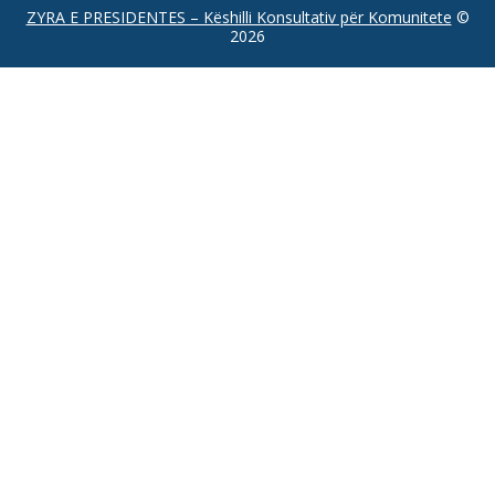
ZYRA E PRESIDENTES – Këshilli Konsultativ për Komunitete
©
2026