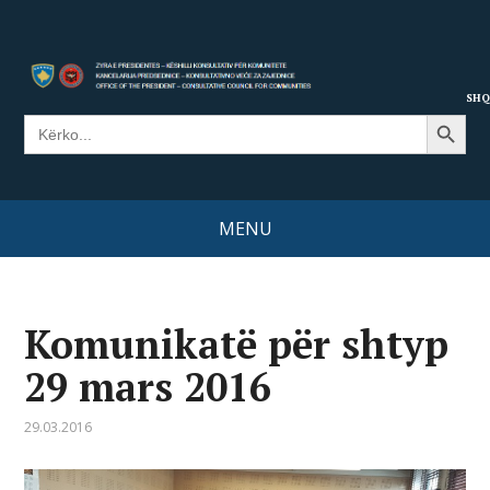
SHQ
Search Button
Search
for:
MENU
Komunikatë për shtyp
29 mars 2016
29.03.2016