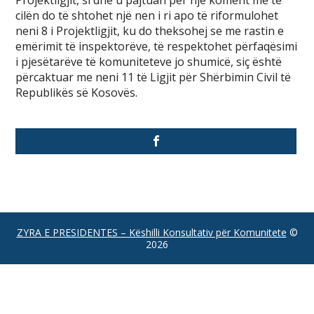
Projektligjit, si dhe u pajtuan për një koment me të
cilën do të shtohet një nen i ri apo të riformulohet
neni 8 i Projektligjit, ku do theksohej se me rastin e
emërimit të inspektorëve, të respektohet përfaqësimi
i pjesëtarëve të komuniteteve jo shumicë, siç është
përcaktuar me neni 11 të Ligjit për Shërbimin Civil të
Republikës së Kosovës.
ZYRA E PRESIDENTES – Këshilli Konsultativ për Komunitete
©
2026