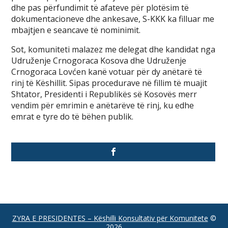
dhe pas përfundimit të afateve për plotësim të
dokumentacioneve dhe ankesave, S-KKK ka filluar me
mbajtjen e seancave të nominimit.
Sot, komuniteti malazez me delegat dhe kandidat nga
Udruženje Crnogoraca Kosova dhe Udruženje
Crnogoraca Lovćen kanë votuar për dy anëtarë të
rinj të Këshillit. Sipas procedurave në fillim të muajit
Shtator, Presidenti i Republikës së Kosovës merr
vendim për emrimin e anëtarëve të rinj, ku edhe
emrat e tyre do të bëhen publik.
ZYRA E PRESIDENTES – Këshilli Konsultativ për Komunitete
©
2026