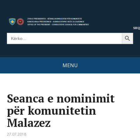
SHQ
Search Button
Search
for:
MENU
Seanca e nominimit
për komunitetin
Malazez
27.07.2018