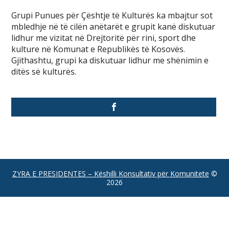
Grupi Punues për Çështje të Kulturës ka mbajtur sot
mbledhje në të cilën anëtarët e grupit kanë diskutuar
lidhur me vizitat në Drejtoritë për rini, sport dhe
kulture në Komunat e Republikës të Kosovës.
Gjithashtu, grupi ka diskutuar lidhur me shënimin e
ditës së kulturës.
ZYRA E PRESIDENTES – Këshilli Konsultativ për Komunitete
©
2026