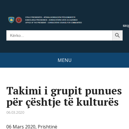
SHQ
Search Button
Search
for:
MENU
Takimi i grupit punues
për çështje të kulturës
06.03.2020
06 Mars 2020, Prishtinë