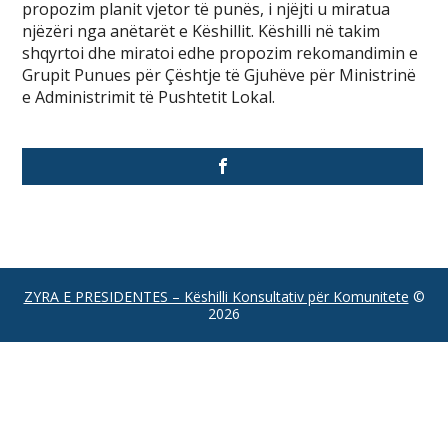
propozim planit vjetor të punës, i njëjti u miratua
njëzëri nga anëtarët e Këshillit. Këshilli në takim
shqyrtoi dhe miratoi edhe propozim rekomandimin e
Grupit Punues për Çështje të Gjuhëve për Ministrinë
e Administrimit të Pushtetit Lokal.
ZYRA E PRESIDENTES – Këshilli Konsultativ për Komunitete
©
2026