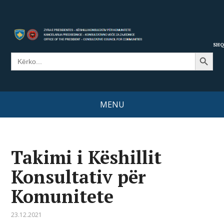
SHQ
Search Button
Search
for:
MENU
Takimi i Këshillit
Konsultativ për
Komunitete
23.12.2021