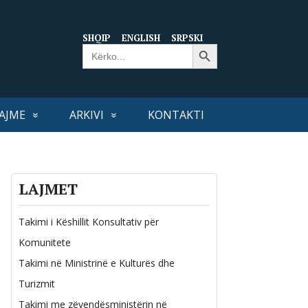
SHQIP
ENGLISH
SRPSKI
Search Button
Search
for:
AJME
ARKIVI
KONTAKTI
LAJMET
Takimi i Këshillit Konsultativ për
Komunitete
Takimi në Ministrinë e Kulturës dhe
Turizmit
Takimi me zëvendësministërin në