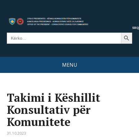
SHQ
Search Button
Search
for:
MENU
Takimi i Këshillit
Konsultativ për
Komunitete
31.10.2023