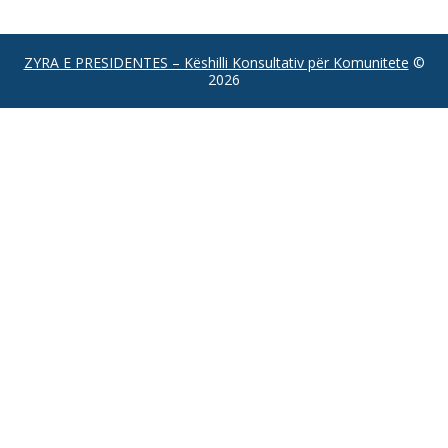
ZYRA E PRESIDENTES – Këshilli Konsultativ për Komunitete
©
2026