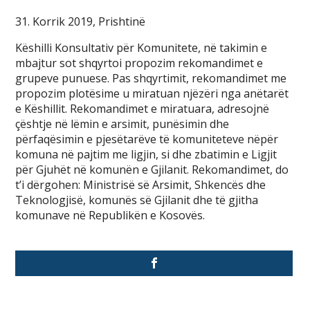
31. Korrik 2019, Prishtinë
Këshilli Konsultativ për Komunitete, në takimin e
mbajtur sot shqyrtoi propozim rekomandimet e
grupeve punuese. Pas shqyrtimit, rekomandimet me
propozim plotësime u miratuan njëzëri nga anëtarët
e Këshillit. Rekomandimet e miratuara, adresojnë
çështje në lëmin e arsimit, punësimin dhe
përfaqësimin e pjesëtarëve të komuniteteve nëpër
komuna në pajtim me ligjin, si dhe zbatimin e Ligjit
për Gjuhët në komunën e Gjilanit. Rekomandimet, do
t’i dërgohen: Ministrisë së Arsimit, Shkencës dhe
Teknologjisë, komunës së Gjilanit dhe të gjitha
komunave në Republikën e Kosovës.