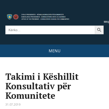
SHQ
Search Button
Search
for:
MENU
Takimi i Këshillit
Konsultativ për
Komunitete
31.07.2019