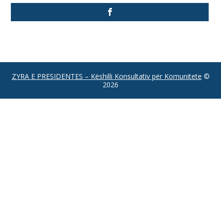
ZYRA E PRESIDENTES – Këshilli Konsultativ për Komunitete
©
2026