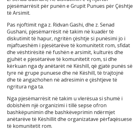
pjesëmarrësit për punën e Grupit Punues për Çështje
të Arsimit.
Pas njoftimit nga z. Ridvan Gashi, dhe z. Senad
Gushani, pjesëmarrësit në takim në kuadër të
diskutimit të hapur, ngritën çështje si punësimi jo i
mjaftueshëm i pjesëtarëve të komunitetit rom, sfidat
dhe vështirësitë në fushën e arsimit, kulturës dhe
gjuhët e pjesëtarëve të komunitetit rom, si dhe
kërkuan nga dy anëtarët në Këshill, që gjatë punës së
tyre në grupe punuese dhe në Këshill, të trajtojnë
dhe të angazhohen në adresimin e çështjeve të
ngritura nga ta.
Nga pjesëmarrësit në takim u vlerësua si shumë i
dobishëm një organizimi i tillë sepse ofron
bashkëpunimin dhe bashkëveprimin ndërmjet
anëtarëve të Këshillit dhe organizatave përfaqësuese
të komunitetit rom.