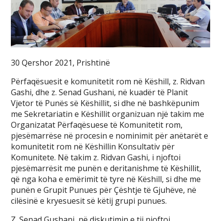
30 Qershor 2021, Prishtinë
Përfaqësuesit e komunitetit rom në Këshill, z. Ridvan
Gashi, dhe z. Senad Gushani, në kuadër të Planit
Vjetor të Punës së Këshillit, si dhe në bashkëpunim
me Sekretariatin e Këshillit organizuan një takim me
Organizatat Përfaqësuese të Komunitetit rom,
pjesëmarrëse në procesin e nominimit për anëtarët e
komunitetit rom në Këshillin Konsultativ për
Komunitete. Në takim z. Ridvan Gashi, i njoftoi
pjesëmarrësit me punën e deritanishme të Këshillit,
që nga koha e emërimit të tyre në Këshill, si dhe me
punën e Grupit Punues për Çështje të Gjuhëve, në
cilësinë e kryesuesit së këtij grupi punues.
Z. Senad Gushani, në diskutimin e tij njoftoi