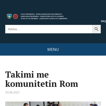
SHQ
Search Button
Search
for:
MENU
Takimi me
komunitetin Rom
30.06.2021