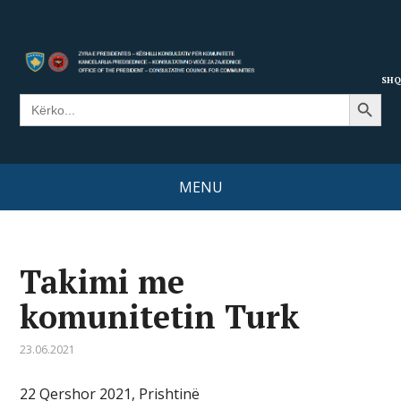
SHQ
Search Button
Search
for:
MENU
Takimi me
komunitetin Turk
23.06.2021
22 Qershor 2021, Prishtinë