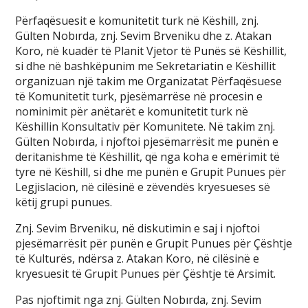
Përfaqësuesit e komunitetit turk në Këshill, znj.
Gülten Nobırda, znj. Sevim Brveniku dhe z. Atakan
Koro, në kuadër të Planit Vjetor të Punës së Këshillit,
si dhe në bashkëpunim me Sekretariatin e Këshillit
organizuan një takim me Organizatat Përfaqësuese
të Komunitetit turk, pjesëmarrëse në procesin e
nominimit për anëtarët e komunitetit turk në
Këshillin Konsultativ për Komunitete. Në takim znj.
Gülten Nobırda, i njoftoi pjesëmarrësit me punën e
deritanishme të Këshillit, që nga koha e emërimit të
tyre në Këshill, si dhe me punën e Grupit Punues për
Legjislacion, në cilësinë e zëvendës kryesueses së
këtij grupi punues.
Znj. Sevim Brveniku, në diskutimin e saj i njoftoi
pjesëmarrësit për punën e Grupit Punues për Çështje
të Kulturës, ndërsa z. Atakan Koro, në cilësinë e
kryesuesit të Grupit Punues për Çështje të Arsimit.
Pas njoftimit nga znj. Gülten Nobırda, znj. Sevim