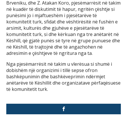
Brveniku, dhe Z. Atakan Koro, pjesëmarrësit në takim
në kuadër të diskutimit të hapur, ngritën çështje si
punësimi jo i mjaftueshëm i pjesëtarëve të
komunitetit turk, sfidat dhe vështirësitë në fushën e
arsimit, kulturës dhe gjuhëve e pjesëtarëve të
komunitetit turk, si dhe kërkuan nga tre anëtarët në
Këshill, që gjatë punës së tyre në grupe punuese dhe
në Këshill, të trajtojnë dhe të angazhohen në
adresimin e çështjeve të ngritura nga ta.
Nga pjesëmarrësit në takim u vlerësua si shumë i
dobishëm një organizimi i tillë sepse ofron
bashkëpunimin dhe bashkëveprimin ndërmjet
anëtarëve të Këshillit dhe organizatave përfaqësuese
të komunitetit turk.