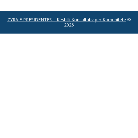
ZYRA E PRESIDENTES – Këshilli Konsultativ për Komunitete
©
2026